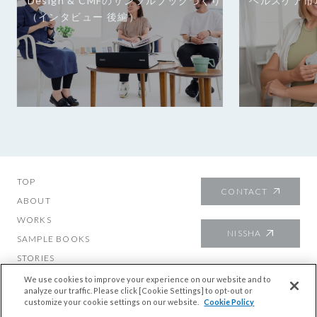
Design & CMFのサンプルブックづくり
ヘルスケア市
（インタビュー 後編）
TOP
CONTACT
ABOUT
WORKS
NISSHA
SAMPLE BOOKS
STORIES
About mutech
We use cookies to improve your experience on our website and to
analyze our traffic. Please click [Cookie Settings] to opt-out or
customize your cookie settings on our website.
Cookie Policy