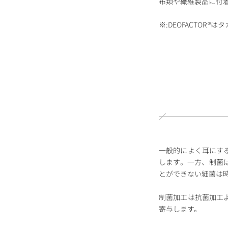
布類や繊維製品に付
※:DEOFACTOR
一般的によく耳にす
します。一方、制菌
とができない細菌は
制菌加工は抗菌加工
寄与します。