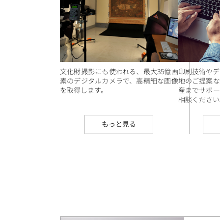
文化財撮影にも使われる、最大35億画
印刷技術やデ
素のデジタルカメラで、高精細な画像
地のご提案な
を取得します。
産までサポー
相談ください
もっと見る