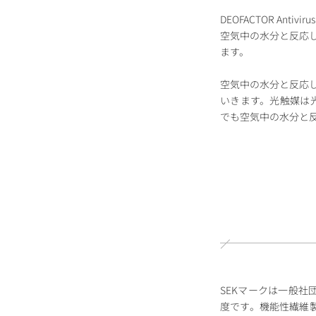
DEOFACTOR A
空気中の⽔分と反応
ます。
空気中の⽔分と反応
いきます。光触媒は光（
でも空気中の⽔分と
SEKマークは⼀般
度です。機能性繊維