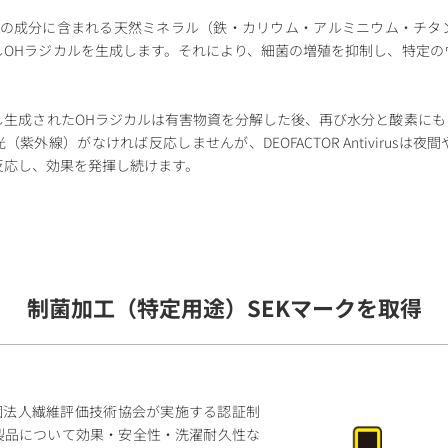
ntivirusの成分に含まれる天然ミネラル（鉄・カリウム・アルミニウム・
しOHラジカルを⽣成します。それにより、細菌の増殖を抑制し、特定の
し⽣成されたOHラジカルは有害物資を分解した後、再び⽔分と酸素にも
紫外線）がなければ反応しませんが、DEOFACTOR Antivirusは
反応し、効果を発揮し続けます。
制菌加工（特定用途）SEKマークを取得
社団法⼈繊維評価技術協会が実施する認証制
製品について効果・安全性・洗濯耐久性な