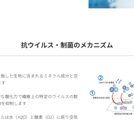
抗ウイルス・制菌のメカニズム
R加⼯を施した⽣地に含まれるミネラル成分と空
ます
強⼒な酸化⼒で繊維上の特定のウイルスの数
殖を抑制します
カルは⽔（H2O）と酸素（O2）に戻り空気