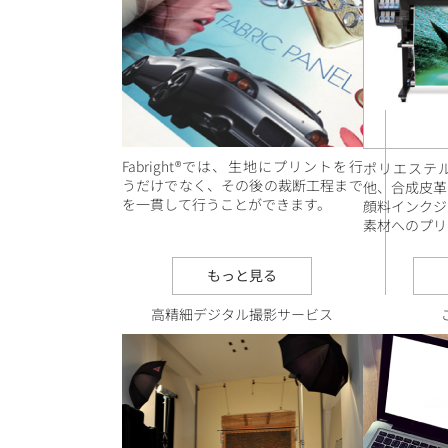
Fabright®では、生地にプリントを行
ポリエステ
うだけでなく、その後の裁断工程まで
他、合成皮革
を一貫して行うことができます。
顔料インクジ
素材へのプリ
もっと見る
高精細デジタル撮影サービス