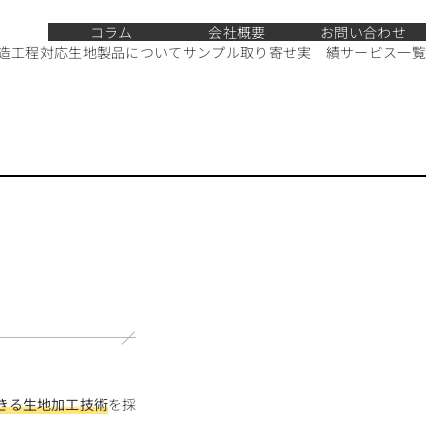
コラム
会社概要
お問い合わせ
造工程
対応生地
製品について
サンプル取り寄せ
実 績
サービス一覧
きる生地加工技術
を採