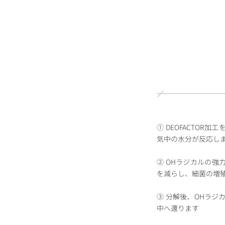
① DEOFACTO
気中の⽔分が反応し
② OHラジカルの
を減らし、細菌の増
③ 分解後、OHラジ
中へ還ります