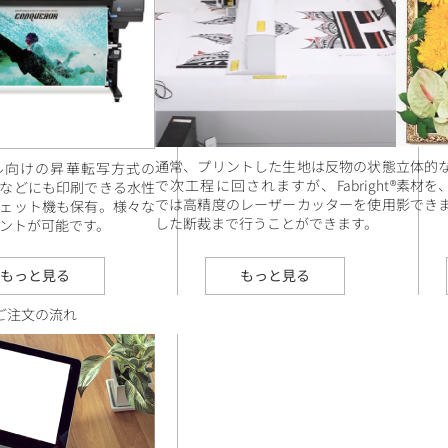
通常、プリントした生地は反物の状態
立体的
ル向けの昇華転写方式の
で次工程に回されますが、Fabright®
素材を
などにも印刷できる水性
では高精度のレーザーカッターを使用
影でき
ェット機も保有。様々な
した断裁まで行うことができます。
ントが可能です。
もっと見る
もっと見る
ご注文の流れ