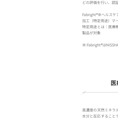
どの評価を⾏い、認
Fabright®※ヘ
加工（特定用途）マ
特定用途とは：医療
製品が対象
※:Fabright®はN
医
高濃度の天然ミネラ
水分と反応すること