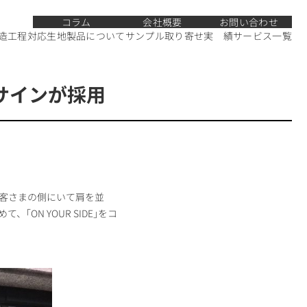
コラム
会社概要
お問い合わせ
造工程
対応生地
製品について
サンプル取り寄せ
実 績
サービス一覧
®サインが採用
お客さまの側にいて肩を並
N YOUR SIDE｣をコ