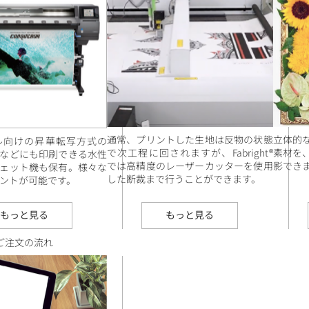
通常、プリントした生地は反物の状態
立体的
ル向けの昇華転写方式の
で次工程に回されますが、Fabright®
素材を
などにも印刷できる水性
では高精度のレーザーカッターを使用
影でき
ェット機も保有。様々な
した断裁まで行うことができます。
ントが可能です。
もっと見る
もっと見る
ご注文の流れ