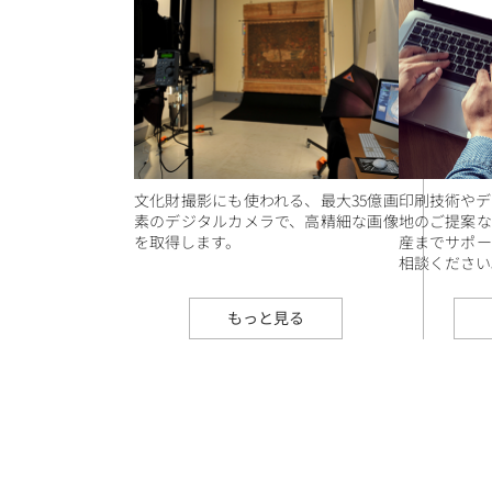
文化財撮影にも使われる、最大35億画
印刷技術やデ
素のデジタルカメラで、高精細な画像
地のご提案な
を取得します。
産までサポー
相談ください
もっと見る