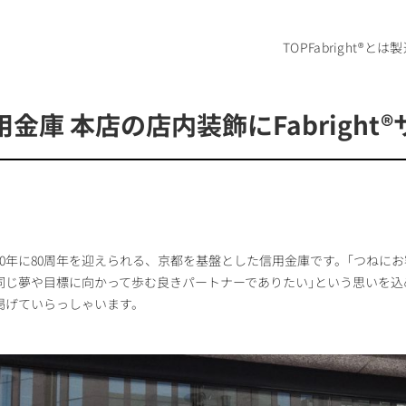
TOP
Fabright®とは
製
金庫 本店の店内装飾にFabright
20年に80周年を迎えられる、京都を基盤とした信用金庫です。｢つねに
夢や目標に向かって歩む良きパートナーでありたい｣という思いを込めて、｢O
掲げていらっしゃいます。