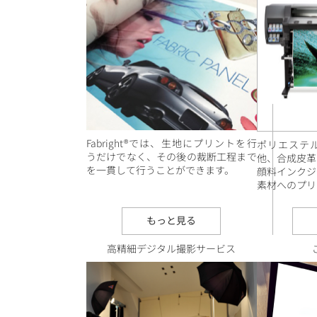
Fabright®では、生地にプリントを行
ポリエステ
うだけでなく、その後の裁断工程まで
他、合成皮革
を一貫して行うことができます。
顔料インクジ
素材へのプリ
もっと見る
高精細デジタル撮影サービス