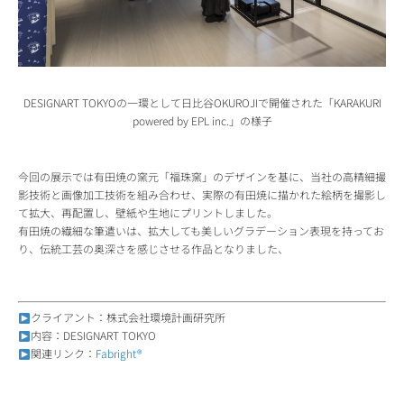
DESIGNART TOKYOの一環として日比谷OKUROJIで開催された「KARAKURI
powered by EPL inc.」の様子
今回の展示では有田焼の窯元「福珠窯」のデザインを基に、当社の高精細撮
影技術と画像加工技術を組み合わせ、実際の有田焼に描かれた絵柄を撮影し
て拡大、再配置し、壁紙や生地にプリントしました。
有田焼の繊細な筆遣いは、拡大しても美しいグラデーション表現を持ってお
り、伝統工芸の奥深さを感じさせる作品となりました、
クライアント：株式会社環境計画研究所
内容：DESIGNART TOKYO
関連リンク：
Fabright®