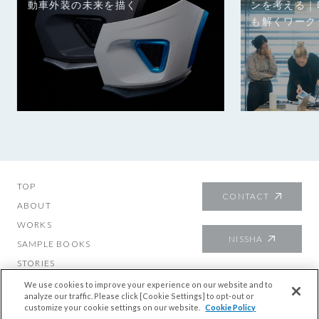
動車外装の​未来を​描く
ンを考える｜
も解くワーク
TOP
CONTACT
ABOUT
WORKS
NISSHA
SAMPLE BOOKS
STORIES
About mutech
We use cookies to improve your experience on our website and to
analyze our traffic. Please click [Cookie Settings] to opt-out or
customize your cookie settings on our website.
Cookie Policy