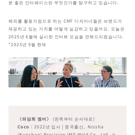
분 좋은 인터페이스란 무엇인가를 탐구하고 있습니다.
해외를 활동거점으로 하는 CMF 디자이너들은 브랜드가
제공하고 있는 가치를 어떻게 실감하고 있을까요. 오늘은
IMD/IML
IME
전사필
2025년 6월에 실시한 인터뷰 모습을 전해드리겠습니다.
View more
View more
View mor
*2025년 9월 현재
〈좌담회 멤버〉
(왼쪽부터 순서대로)
Coco
：2022년 입사 | 중국출신, Nissha
(Kunshan) Precision IMD Mold Co., Ltd. 소