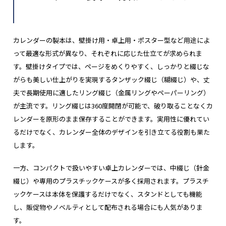
カレンダーの製本は、壁掛け用・卓上用・ポスター型など用途によ
って最適な形式が異なり、それぞれに応じた仕立てが求められま
す。壁掛けタイプでは、ページをめくりやすく、しっかりと綴じな
がらも美しい仕上がりを実現するタンザック綴じ（糊綴じ）や、丈
夫で長期使用に適したリング綴じ（金属リングやペーパーリング）
が主流です。リング綴じは360度開閉が可能で、破り取ることなくカ
レンダーを原形のまま保存することができます。実用性に優れてい
るだけでなく、カレンダー全体のデザインを引き立てる役割も果た
します。
一方、コンパクトで扱いやすい卓上カレンダーでは、中綴じ（針金
綴じ）や専用のプラスチックケースが多く採用されます。プラスチ
ックケースは本体を保護するだけでなく、スタンドとしても機能
し、販促物やノベルティとして配布される場合にも人気がありま
す。