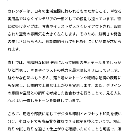
カレンダーは、日々の生活空間に飾られるものだからこそ、単なる
実用品ではなくインテリアの一部としての役割も担っています。特
に壁掛けタイプは、写真やイラストが大きくレイアウトされ、設置
された空間の雰囲気を大きく左右します。そのため、鮮明さや発色
の美しさはもちろん、長期間飾られても色あせにくい品質が求めら
れます。
当社では、高精細な印刷技術によって細部のディテールまでしっか
りと再現し、写真やイラストの魅力を最大限に引き出しています。
鮮やかな色彩はもちろん、落ち着いたトーンや繊細な階調の表現に
も配慮し、印象的で上質な仕上がりを実現します。また、デザイン
の意図や空間との調和を考慮した色合わせを行うことで、見る人に
心地よい一貫したトーンを提供しています。
さらに、用途や部数に応じてデジタル印刷とオフセット印刷を使い
分け、小ロットでも高品質を維持できる体制を整えています。校正
刷りや試し刷りを通じて仕上がりを確認いただくことも可能で、販