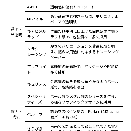
A-PET
透明感に優れたPETシート
高い透過性と強さを持つ、ポリエステル
NTパイル
ベースの透明紙
透明・
キャピタル
片面だけ平滑に仕上げた白色系の片艶ク
半透明
ラップ
ラフト紙で、包装資材に多く採用
厚さのバリエーションを豊富に取り揃
クラシコト
え、幅広い用途に対応するトレーシング
レーシング
ペーパー
アルブライ
高輝度の蒸着紙で、パッケージやPOPに
ト
多く使用
金属調の輝きを放つ華やかな両面パール
キュリアス
紙で、高級感を演出
スペシャリ
パール調やメタル調のシリーズを持ち、
ティーズ
多様なグラフィックデザインに活用
鏡面・
語源をスペイン語の「Perla」に持つ、両
ペルーラ
光沢
面パール調の紙
古来の装飾法として親しまれてきた雲母
きらびき