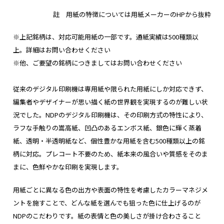
註 用紙の特徴については用紙メーカーのHPから抜粋
※上記銘柄は、対応可能用紙の一部です。通紙実績は500種類以
上。詳細はお問い合わせください
※他、ご要望の銘柄につきましてはお問い合わせください
従来のデジタル印刷機は専用紙や限られた用紙にしか対応できず、
編集者やデザイナーが思い描く紙の世界観を実現するのが難しい状
況でした。NDPのデジタル印刷機は、その印刷方式の特性により、
ラフな手触りの嵩高紙、凹凸のあるエンボス紙、銀色に輝く蒸着
紙、透明・半透明紙など、個性豊かな用紙を含む500種類以上の銘
柄に対応。プレコート不要のため、紙本来の風合いや質感をそのま
まに、色鮮やかな印刷を実現します。
用紙ごとに異なる色の出方や表面の特性を考慮したカラーマネジメ
ントを施すことで、どんな紙を選んでも狙った色に仕上げるのが
NDPのこだわりです。紙の表情と色の美しさが掛け合わさること