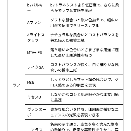
b7バルキ
b7トラネクストより低密度で、さらに柔
ー
らかでラフな質感を実現
ソフトな肌合いと淡い色揃えで、幅広い
Aプラン
用途で使用できリーズナブル
Aライトス
ナチュラルな風合いとコストバランスを
タッフ
兼ね備えた微塗工紙
落ち着いた色合いとさまざまな用途に適
MTA+-FS
した高い印刷適性を持つ
コストバランスが良く、白く細やかな風
テイクGA
合いの微塗工紙
しっとりとしたマット調の風合いで、グ
Mr.B
ラフ
ロス感のある印刷面を実現
しなやかなコシと肌理細やかな本文用紙
ミセスB
に最適
ヴァンヌー
豊かな風合いを持ち、印刷面は微妙なニ
ボ
ュアンスの光沢を表現できる
名前の示す通り、空気を多く含んだ嵩高
エアラス
の手触りで、緻密な再現性を生かし、写