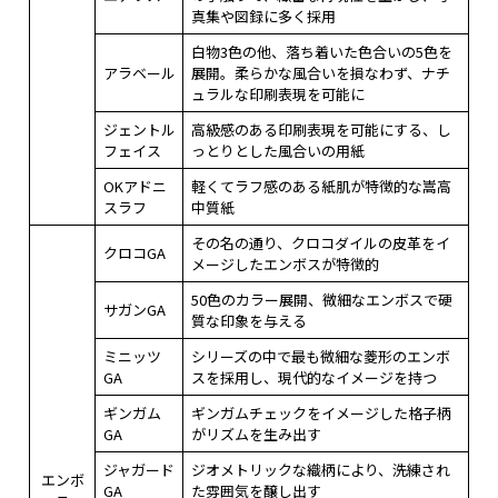
真集や図録に多く採用
白物3色の他、落ち着いた色合いの5色を
アラベール
展開。柔らかな風合いを損なわず、ナチ
ュラルな印刷表現を可能に
ジェントル
高級感のある印刷表現を可能にする、し
フェイス
っとりとした風合いの用紙
OKアドニ
軽くてラフ感のある紙肌が特徴的な嵩高
スラフ
中質紙
その名の通り、クロコダイルの皮革をイ
クロコGA
メージしたエンボスが特徴的
50色のカラー展開、微細なエンボスで硬
サガンGA
質な印象を与える
ミニッツ
シリーズの中で最も微細な菱形のエンボ
GA
スを採用し、現代的なイメージを持つ
ギンガム
ギンガムチェックをイメージした格子柄
GA
がリズムを生み出す
ジャガード
ジオメトリックな織柄により、洗練され
エンボ
GA
た雰囲気を醸し出す