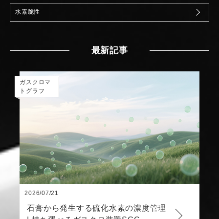
水素脆性
最新記事
ガスクロマ
トグラフ
2026/07/21
石膏から発生する硫化水素の濃度管理