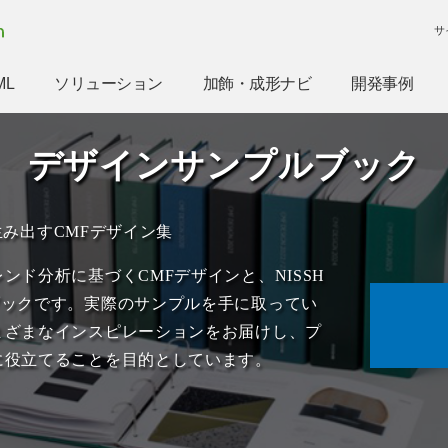
サ
ML
ソリューション
加飾・成形ナビ
開発事例
デザインサンプルブック
が生み出すCMFデザイン集
ド分析に基づくCMFデザインと、NISSH
ブックです。実際のサンプルを手に取ってい
まざまなインスピレーションをお届けし、プ
に役立てることを目的としています。