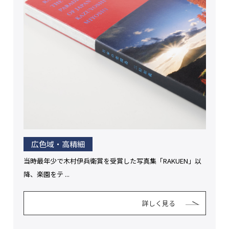
広色域・高精細
当時最年少で木村伊兵衛賞を受賞した写真集「RAKUEN」以
降、楽園をテ ...
詳しく見る