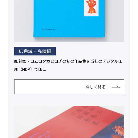
広色域・高精細
彫刻家・コムロタカヒロ氏の初の作品集を当社のデジタル印
刷（NDP）で印 ...
詳しく見る