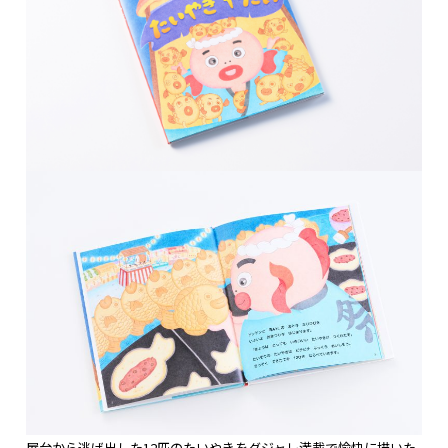
屋台から逃げ出した12匹のたいやきをダジャレ満載で愉快に描いた