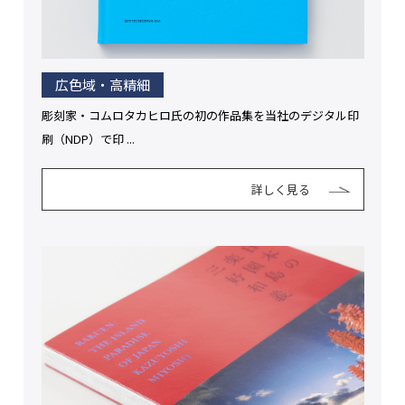
広色域・高精細
彫刻家・コムロタカヒロ氏の初の作品集を当社のデジタル印
刷（NDP）で印 ...
詳しく見る