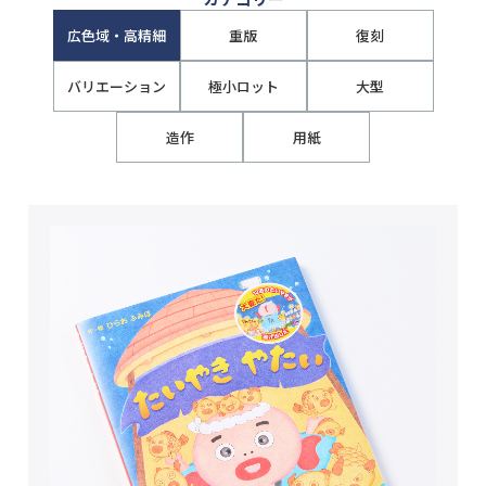
広色域・高精細
重版
復刻
バリエーション
極小ロット
大型
造作
用紙