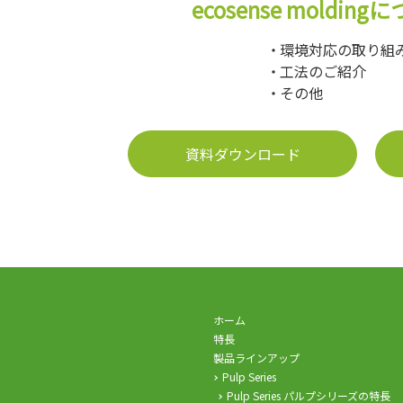
ecosense molding
に
環境対応の取り組
工法のご紹介
その他
資料ダウンロード
ホーム
特長
製品ラインアップ
Pulp Series
Pulp Series パルプシリーズの特長