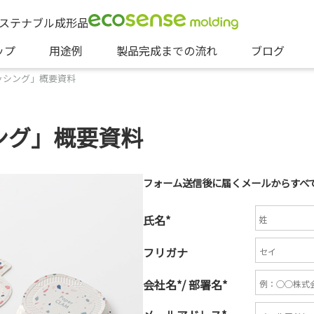
ステナブル成形品
ップ
用途例
製品完成までの流れ
ブログ
ッシング」概要資料
ング」概要資料
フォーム送信後に届くメールからすべ
氏名
*
フリガナ
会社名
*
/ 部署名
*