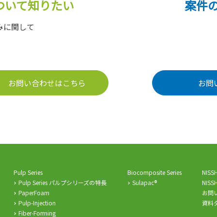
ついて知りたい
案件
みに関して
お問い合わせはこちら
お問
Pulp Series
Biocomposite Series
NIS
Pulp Series パルプシリーズの特長
Sulapac®
NIS
PaperFoam
お問
Pulp-Injection
資料
Fiber-Forming