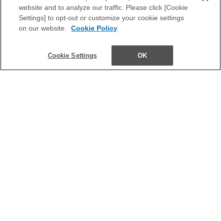
website and to analyze our traffic. Please click [Cookie
あったり、がんを播種させる可能性があるため、
Settings] to opt-out or customize your cookie settings
慎重に適用する必要があります。また、全身状態
on our website.
Cookie Policy
が悪く処置によるリスクが高いと判断された方に
Cookie Settings
OK
ついても、適応外となる可能性があります。
ハイドロゲルスペーサーの効果・
メリット
ハイドロゲルスペーサーは、放射線治療に伴う直
腸への影響を軽減するだけでなく、治療方法の効
率や安全性の向上にも寄与します。ここからは、
ハイドロゲルスペーサーの具体的な利点を紹介し