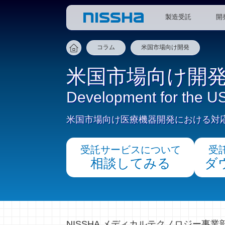
製造受託
開
コラム
米国市場向け開発
米国市場向け開
Development for the U
米国市場向け医療機器開発における対
受託サービスについて
受
相談してみる
ダ
NISSHA メディカルテクノロジー