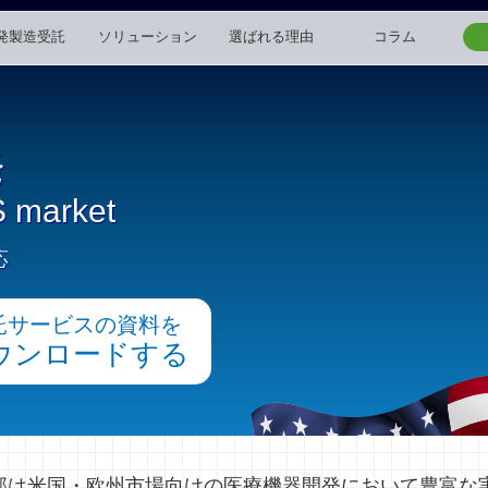
発製造受託
ソリューション
選ばれる理由
コラム
発
S market
応
託サービスの資料を
ウンロードする
事業部は米国・欧州市場向けの医療機器開発において豊富