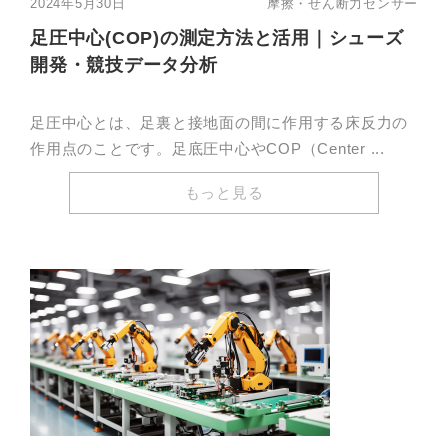
2024年5月30日
摩擦・せん断力センサー
足圧中心(COP)の測定方法と活用｜シューズ
開発・競技データ分析
足圧中心とは、足裏と接地面の間に作用する床反力の
作用点のことです。足底圧中心やCOP（Center ...
もっと見る